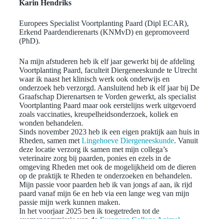
Karin Hendriks
Europees Specialist Voortplanting Paard (Dipl ECAR),
Erkend Paardendierenarts (KNMvD) en gepromoveerd
(PhD).
Na mijn afstuderen heb ik elf jaar gewerkt bij de afdeling
Voortplanting Paard, faculteit Diergeneeskunde te Utrecht
waar ik naast het klinisch werk ook onderwijs en
onderzoek heb verzorgd. Aansluitend heb ik elf jaar bij De
Graafschap Dierenartsen te Vorden gewerkt, als specialist
Voortplanting Paard maar ook eerstelijns werk uitgevoerd
zoals vaccinaties, kreupelheidsonderzoek, koliek en
wonden behandelen.
Sinds november 2023 heb ik een eigen praktijk aan huis in
Rheden, samen met
Lingehoeve Diergeneeskunde
. Vanuit
deze locatie verzorg ik samen met mijn collega’s
veterinaire zorg bij paarden, ponies en ezels in de
omgeving Rheden met ook de mogelijkheid om de dieren
op de praktijk te Rheden te onderzoeken en behandelen.
Mijn passie voor paarden heb ik van jongs af aan, ik rijd
paard vanaf mijn 6e en heb via een lange weg van mijn
passie mijn werk kunnen maken.
In het voorjaar 2025 ben ik toegetreden tot de