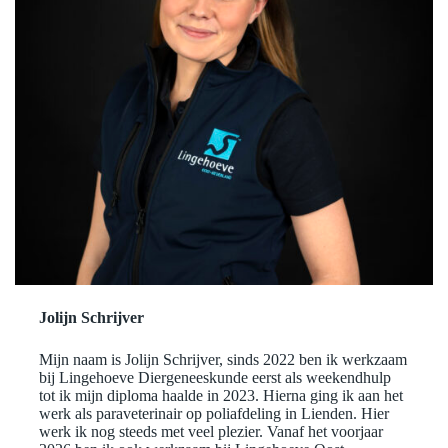
Jolijn Schrijver
Mijn naam is Jolijn Schrijver, sinds 2022 ben ik werkzaam
bij Lingehoeve Diergeneeskunde eerst als weekendhulp
tot ik mijn diploma haalde in 2023. Hierna ging ik aan het
werk als paraveterinair op poliafdeling in Lienden. Hier
werk ik nog steeds met veel plezier. Vanaf het voorjaar