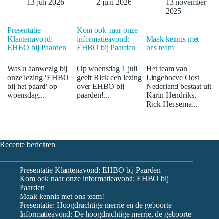
13 juli 2026
2 juni 2026
13 november
2025
Presentatie
Kom ook naar onze
Klantenavond:
informatieavond:
Maak kennis met
EHBO bij Paarden
EHBO bij Paarden
ons team!
Was u aanwezig bij
Op woensdag 1 juli
Het team van
onze lezing ‘EHBO
geeft Rick een lezing
Lingehoeve Oost
bij het paard’ op
over EHBO bij
Nederland bestaat uit
woensdag...
paarden!...
Karin Hendriks,
Rick Hensema...
Recente berichten
Presentatie Klantenavond: EHBO bij Paarden
Kom ook naar onze informatieavond: EHBO bij
Paarden
Maak kennis met ons team!
Presentatie: Hoogdrachtige merrie en de geboorte
Informatieavond: De hoogdrachtige merrie, de geboorte