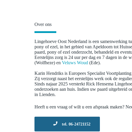
Over ons
Lingehoeve Oost Nederland is een samenwerking t
pony of ezel, in het gebied van Apeldoorn tot Huiss
paard, pony of ezel onderzocht, behandeld en even
Eerstelijns zorg is 24 uur per dag en 7 dagen in d
(Wolfheze) en
Veluws Woud
(Ede).
Karin Hendriks is Europees Specialist Voortplanting
Zij verzorgt naast het eerstelijns werk ook de regul
Sinds najaar 2025 versterkt Rick Hensema Lingehoeve
onderzoeken aan huis. Indien uw paard uitgebreid on
in Lienden.
Heeft u een vraag of wilt u een afspraak maken? N
tel. 06-24721152