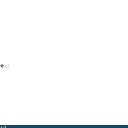
ijver.
act