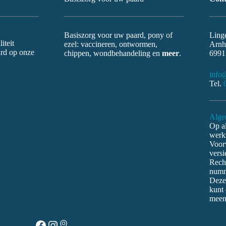
Basiszorg voor uw paard, pony of
Ling
iteit
ezel: vaccineren, ontwormen,
Arnh
ard op onze
chippen, wondbehandeling en
meer
.
6991
info
Tel.
Alge
Op al
werk
Voor
versi
Rech
numm
Deze
kunt 
mee
Link
Facebook
Instagram