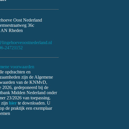
ehoeve Oost Nederland
emsestraatweg 36c
 AN Rheden
@lingehoeveoostnederland.nl
06-24721152
mene voorwaarden
le opdrachten en
zaamheden zijn de Algemene
waarden van de KNMvD,
e 2026, gedeponeerd bij de
tbank Midden Nederland onder
er 23/2026 van toepassing.
 zijn
hier
te downloaden. U
op de praktijk een exemplaar
nemen