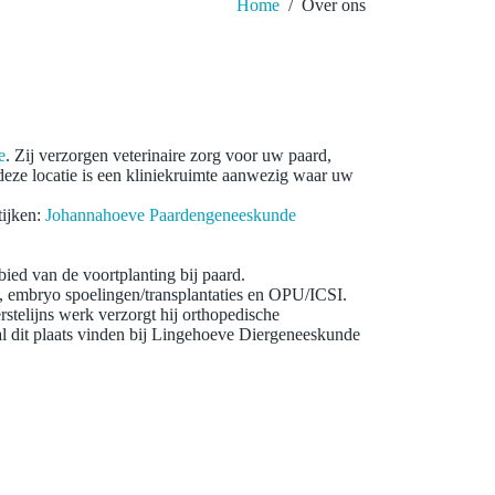
Home
/
Over ons
e
. Zij verzorgen veterinaire zorg voor uw paard,
deze locatie is een kliniekruimte aanwezig waar uw
tijken:
Johannahoeve Paardengeneeskunde
ied van de voortplanting bij paard.
ie, embryo spoelingen/transplantaties en OPU/ICSI.
stelijns werk verzorgt hij orthopedische
zal dit plaats vinden bij Lingehoeve Diergeneeskunde