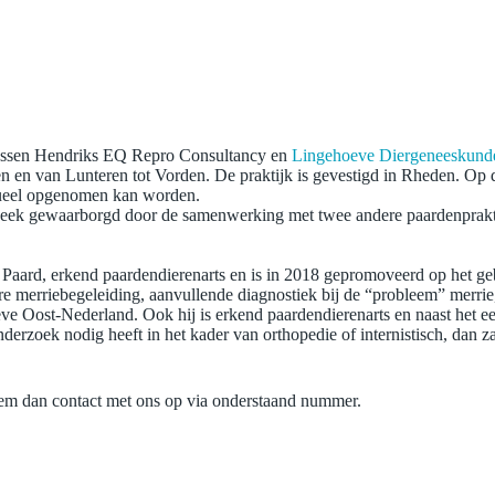
ussen Hendriks EQ Repro Consultancy en
Lingehoeve Diergeneeskund
en en van Lunteren tot Vorden. De praktijk is gevestigd in Rheden. Op 
tueel opgenomen kan worden.
e week gewaarborgd door de samenwerking met twee andere paardenprak
 Paard, erkend paardendierenarts en is in 2018 gepromoveerd op het geb
iere merriebegeleiding, aanvullende diagnostiek bij de “probleem” merr
 Oost-Nederland. Ook hij is erkend paardendierenarts en naast het eer
derzoek nodig heeft in het kader van orthopedie of internistisch, dan 
eem dan contact met ons op via onderstaand nummer.