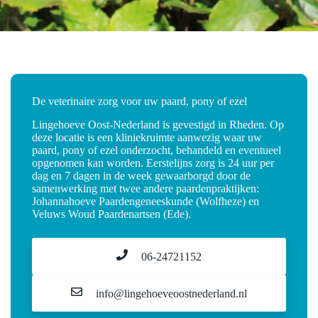
De veterinaire zorg voor uw paard, pony of ezel
Lingehoeve Oost-Nederland is gevestigd in Rheden. Op
deze locatie is een kliniekruimte aanwezig waar uw
paard, pony of ezel onderzocht, behandeld en eventueel
opgenomen kan worden. Eerstelijns zorg is 24 uur per
dag en 7 dagen in de week gewaarborgd door de
samenwerking met twee andere paardenpraktijken:
Johannahoeve Paardengeneeskunde (Wolfheze) en
Veluws Woud Paardenartsen (Ede).
06-24721152
info@lingehoeveoostnederland.nl